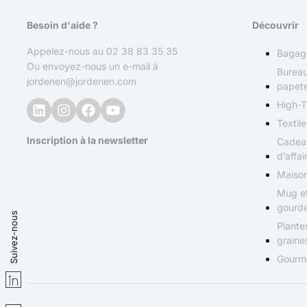
Besoin d'aide ?
Découvrir
Appelez-nous au
02 38 83 35 35
Bagag
Ou envoyez-nous un e-mail à
Bureau
jordenen@jordenen.com
papete
High-
Textile
Inscription à la newsletter
Cadea
d’affai
Maiso
Mug e
gourd
Suivez-nous
Plante
graine
Gourm