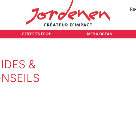
Re
CERTIFIÉS FSC®
MER & OCÉAN
IDES &
NSEILS
4
DES &
SEILS