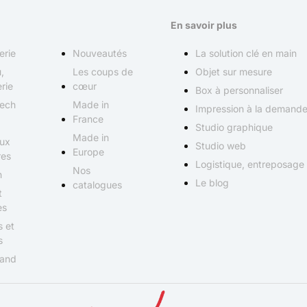
En savoir plus
erie
Nouveautés
La solution clé en main
,
Les coups de
Objet sur mesure
rie
cœur
Box à personnaliser
Tech
Made in
Impression à la demand
France
Studio graphique
Made in
ux
Studio web
Europe
res
Logistique, entreposage
Nos
n
Le blog
catalogues
t
es
s et
s
and