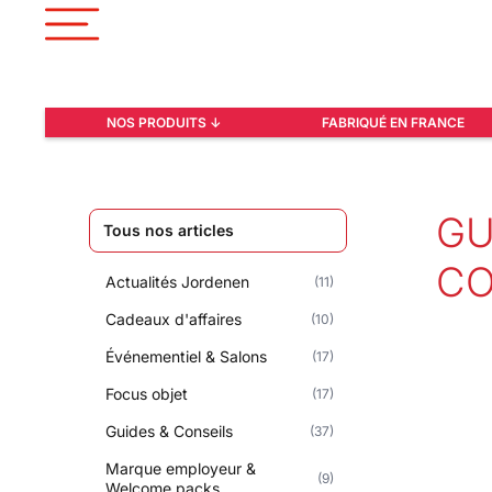
NOS PRODUITS ↓
FABRIQUÉ EN FRANCE
GU
Tous nos articles
CO
Actualités Jordenen
(11)
Cadeaux d'affaires
(10)
Événementiel & Salons
19
(17)
JAN 202
Focus objet
(17)
Guides & Conseils
(37)
GUI
Marque employeur &
(9)
CON
Welcome packs