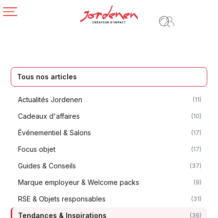
Tous nos articles
Actualités Jordenen
(11)
Cadeaux d'affaires
(10)
Événementiel & Salons
(17)
Focus objet
(17)
Guides & Conseils
(37)
Marque employeur & Welcome packs
(9)
RSE & Objets responsables
(31)
Tendances & Inspirations
(36)