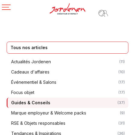
Tous nos articles
Actualités Jordenen
(11)
Cadeaux d'affaires
(10)
Événementiel & Salons
(17)
Focus objet
(17)
Guides & Conseils
(37)
Marque employeur & Welcome packs
(9)
RSE & Objets responsables
(31)
Tendances & Inspirations
(36)