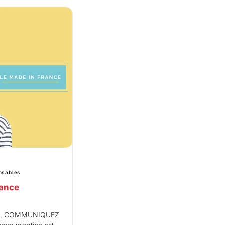
nsables
rance
S, COMMUNIQUEZ