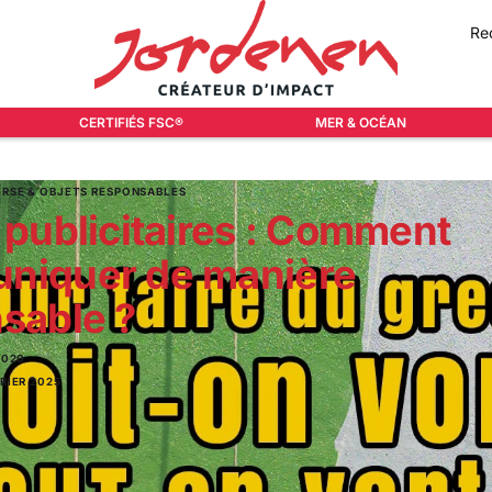
Re
CERTIFIÉS FSC®
MER & OCÉAN
,
RSE & OBJETS RESPONSABLES
 publicitaires : Comment
niquer de manière
sable ?
2020
VRIER 2025