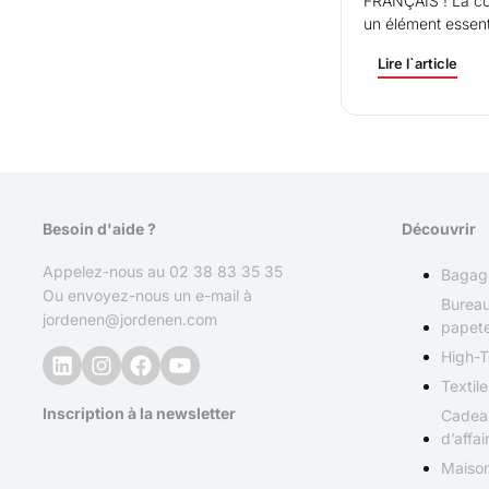
FRANÇAIS ! La communication est
un élément essent
entreprises...
Lire l`article
Besoin d'aide ?
Découvrir
Appelez-nous au
02 38 83 35 35
Bagag
Ou envoyez-nous un e-mail à
Bureau
jordenen@jordenen.com
papete
High-
Textile
Inscription à la newsletter
Cadea
d’affai
Maiso