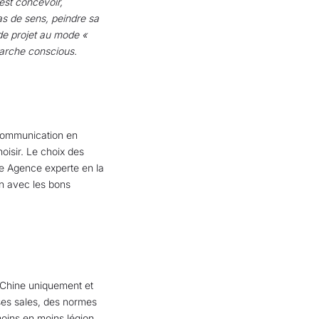
’est concevoir,
pas de sens, peindre sa
ode projet au mode «
émarche conscious.
 communication en
oisir. Le choix des
une Agence experte en la
on avec les bons
en Chine uniquement et
oises sales, des normes
moins en moins légion.