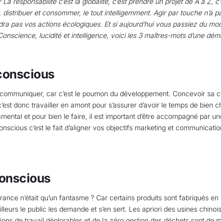
 La responsabilité c’est la globalité, c’est prendre un projet de A à Z, c
r, distribuer et consommer, le tout intelligemment. Agir par touche n’a 
ndra pas vos actions écologiques. Et si aujourd’hui vous passiez du m
Conscience, lucidité et intelligence, voici les 3 maîtres-mots d’une d
conscious
t communiquer, car c’est le poumon du développement. Concevoir sa
est donc travailler en amont pour s’assurer d’avoir le temps de bien ch
mental et pour bien le faire, il est important d’être accompagné par 
onscious c’est le fait d’aligner vos objectifs marketing et communicati
conscious
 France n’était qu’un fantasme ? Car certains produits sont fabriqués 
’ailleurs le public les demande et s’en sert. Les apriori des usines chin
tions de travail déplorables et de la zéro gestion des déchets sont de 