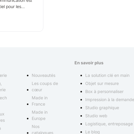
iel pour les
En savoir plus
erie
Nouveautés
La solution clé en main
,
Les coups de
Objet sur mesure
rie
cœur
Box à personnaliser
Tech
Made in
Impression à la demand
France
Studio graphique
Made in
ux
Studio web
Europe
res
Logistique, entreposage
Nos
n
Le blog
catalogues