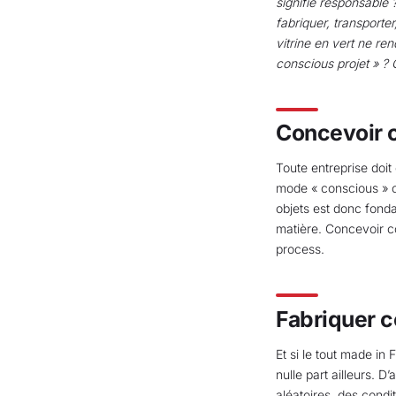
signifie responsable ?
fabriquer, transporte
vitrine en vert ne re
conscious projet » ? 
Concevoir 
Toute entreprise doi
mode « conscious » c’
objets est donc fonda
matière. Concevoir c
process.
Fabriquer 
Et si le tout made in
nulle part ailleurs. D
aléatoires, des condi