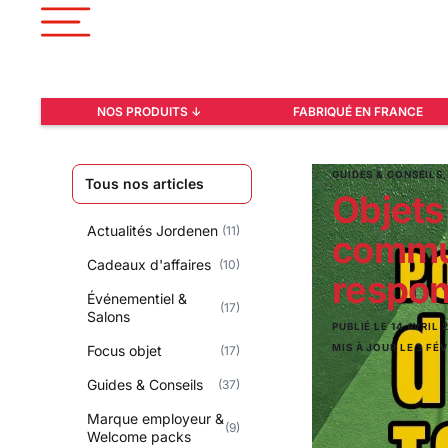
NOS PRODUITS ↓
FABRIQUÉ EN FRANCE
GUIDES & CONSEILS
Tous nos articles
Objets
Actualités Jordenen
(11)
commu
Cadeaux d'affaires
(10)
respon
Événementiel &
(17)
Salons
PUBLIÉ LE
14 AVRIL 
Focus objet
MIS À JOUR LE 3 FÉ
(17)
Guides & Conseils
(37)
Marque employeur &
(9)
Welcome packs