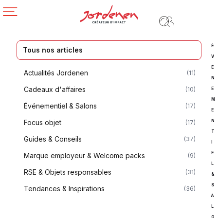
É
Tous nos articles
V
É
Actualités Jordenen
(11)
N
Cadeaux d'affaires
(10)
E
M
Événementiel & Salons
(17)
E
Focus objet
N
(17)
T
Guides & Conseils
(37)
I
E
Marque employeur & Welcome packs
(9)
L
RSE & Objets responsables
(31)
&
S
Tendances & Inspirations
(36)
A
L
O