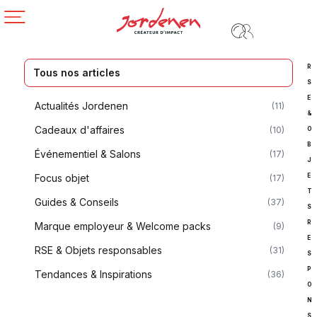
R
Tous nos articles
S
E
Actualités Jordenen
(11)
&
Cadeaux d'affaires
(10)
O
B
Événementiel & Salons
(17)
J
Focus objet
E
(17)
T
Guides & Conseils
(37)
S
R
Marque employeur & Welcome packs
(9)
E
RSE & Objets responsables
(31)
S
P
Tendances & Inspirations
(36)
O
N
S