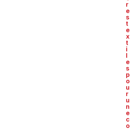
r
e
s
t
e
x
t
i
l
e
s
p
o
u
r
u
n
e
c
o